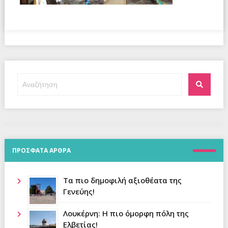
Αναζήτηση
Αναζήτ
για:
ΠΡΟΣΦΑΤΑ ΑΡΘΡΑ
Τα πιο δημοφιλή αξιοθέατα της
Γενεύης!
Λουκέρνη: Η πιο όμορφη πόλη της
Ελβετίας!