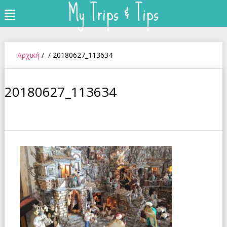
My Trips & Tips
Skip
Menu
to
content
Αρχική
/
/
20180627_113634
20180627_113634