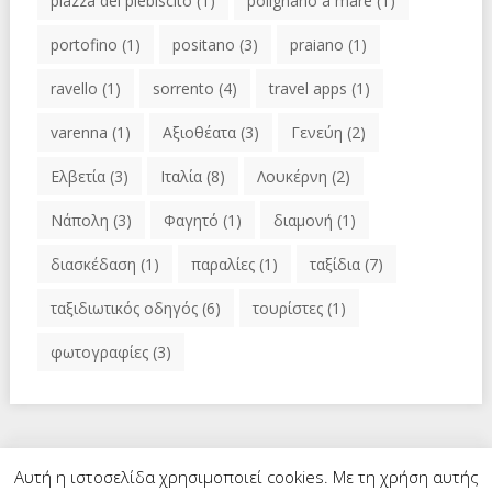
piazza del plebiscito
(1)
polignano a mare
(1)
portofino
(1)
positano
(3)
praiano
(1)
ravello
(1)
sorrento
(4)
travel apps
(1)
varenna
(1)
Αξιοθέατα
(3)
Γενεύη
(2)
Ελβετία
(3)
Ιταλία
(8)
Λουκέρνη
(2)
Νάπολη
(3)
Φαγητό
(1)
διαμονή
(1)
διασκέδαση
(1)
παραλίες
(1)
ταξίδια
(7)
ταξιδιωτικός οδηγός
(6)
τουρίστες
(1)
φωτογραφίες
(3)
Αυτή η ιστοσελίδα χρησιμοποιεί cookies. Με τη χρήση αυτής