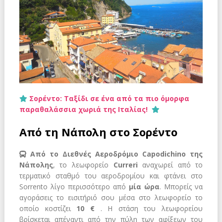
Σορέντο: Ταξίδι σε ένα από τα πιο όμορφα
παραθαλάσσια χωριά της Ιταλίας!
Από τη Νάπολη στο Σορέντο
Από το Διεθνές Αεροδρόμιο Capodichino της
Νάπολης
, το λεωφορείο
Curreri
αναχωρεί από το
τερματικό σταθμό του αεροδρομίου και φτάνει στο
Sorrento λίγο περισσότερο από
μία ώρα
. Μπορείς να
αγοράσεις το εισιτήριό σου μέσα στο λεωφορείο το
οποίο κοστίζει
10 €
. Η στάση του λεωφορείου
βρίσκεται απέναντι από την πύλη των αφίξεων του