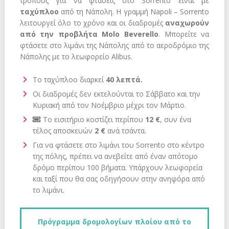
τρόπους για να φτάσεις στο Sorrento είναι με
ταχύπλοο
από τη Νάπολη. Η γραμμή Napoli – Sorrento
λειτουργεί όλο το χρόνο και οι διαδρομές
αναχωρούν
από την προβλήτα Molo Beverello
. Μπορείτε να
φτάσετε στο λιμάνι της Νάπολης από το αεροδρόμιο της
Νάπολης με το λεωφορείο Alibus.
Το ταχύπλοο διαρκεί
40 λεπτά.
Οι διαδρομές δεν εκτελούνται το Σάββατο και την
Κυριακή από τον Νοέμβριο μέχρι τον Μάρτιο.
Το εισιτήριο κοστίζει περίπου
12 €
, συν ένα
τέλος αποσκευών
2 €
ανά τσάντα.
Για να φτάσετε στο λιμάνι του Sorrento στο κέντρο
της πόλης, πρέπει να ανεβείτε από έναν απότομο
δρόμο περίπου 100 βήματα. Υπάρχουν λεωφορεία
και ταξί που θα σας οδηγήσουν στην ανηφόρα από
το λιμάνι.
Πρόγραμμα δρομολογίων πλοίου από το