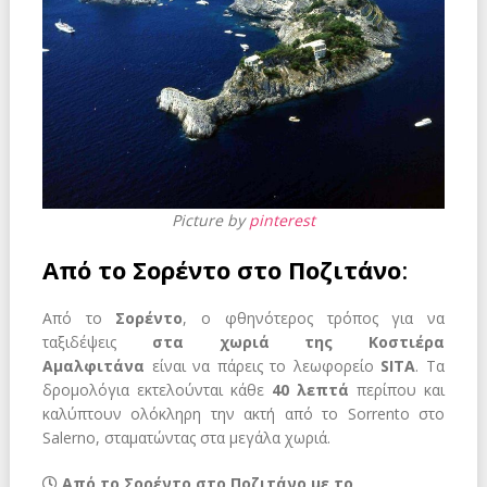
Picture by
pinterest
Από τo Σορέντο στο Ποζιτάνο
:
Από το
Σορέντο
, ο φθηνότερος τρόπος για να
ταξιδέψεις
στα χωριά της Κοστιέρα
Αμαλφιτάνα
είναι να πάρεις το λεωφορείο
SITA
. Τα
δρομολόγια εκτελούνται
κάθε
40 λεπτά
περίπου και
καλύπτουν ολόκληρη την ακτή από το Sorrento στο
Salerno, σταματώντας στα μεγάλα χωριά.
Aπό το Σορέντο στο Ποζιτάνο με το