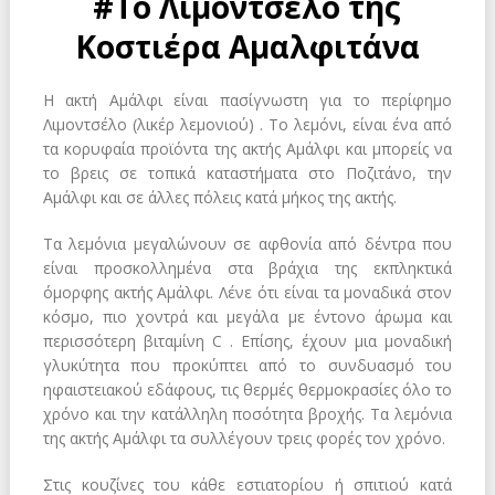
#
Το Λιμοντσέλο της
Κοστιέρα Αμαλφιτάνα
Η ακτή Αμάλφι είναι πασίγνωστη για το περίφημο
Λιμοντσέλο (λικέρ λεμονιού) . Το λεμόνι, είναι ένα από
τα κορυφαία προϊόντα της ακτής Αμάλφι και μπορείς να
το βρεις σε τοπικά καταστήματα στο Ποζιτάνο, την
Αμάλφι και σε άλλες πόλεις κατά μήκος της ακτής.
Τα λεμόνια μεγαλώνουν σε αφθονία από δέντρα που
είναι προσκολλημένα στα βράχια της εκπληκτικά
όμορφης ακτής Αμάλφι. Λένε ότι είναι τα μοναδικά στον
κόσμο, πιο χοντρά και μεγάλα με έντονο άρωμα και
περισσότερη βιταμίνη C . Επίσης, έχουν μια μοναδική
γλυκύτητα που προκύπτει από το συνδυασμό του
ηφαιστειακού εδάφους, τις θερμές θερμοκρασίες όλο το
χρόνο και την κατάλληλη ποσότητα βροχής. Τα λεμόνια
της ακτής Αμάλφι τα συλλέγουν τρεις φορές τον χρόνο.
Στις κουζίνες του κάθε εστιατορίου ή σπιτιού κατά