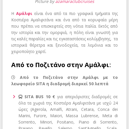
Picture by
azamaraclubcruises
Η
Αμάλφι
είναι ένα από τα πιο γραφικά τμήματα της
Κοστιέρα Αμαλφιτάνα και ένα από τα κορυφαία μέρη
που πρέπει να επισκεφτείς στη νότια Ιταλία. Εκτός από
την ιστορία και την ομορφιά, η πόλη είναι γνωστή για
τις καλές παραλίες και τις εγκαταστάσεις κολύμβησης, τα
ιστορικά θέρετρα και ξενοδοχεία, τα λεμόνια και το
χειροποίητο χαρτί.
Από τo Ποζιτάνο στην Αμάλφι
:
Aπό το Ποζιτάνο στην Αμάλφι με το
λεωφορείο SITA η διαδρομή διαρκεί 50 λεπτά
SITA BUS 10 €
για απεριόριστες διαδρομές σε
όλα τα χωριά της Κοστιέρα Αμαλφιτάνα με ισχύ 24
ώρες (Agerola, Amalfi, Atrani, Cetara, Conca dei
Marini, Furore, Maiori, Massa Lubrense, Meta di
Sorrento, Minori, Positano, Piano di Sorrento,
Praiano, Ravello, Salerno, Sant’Agnello, Scala,