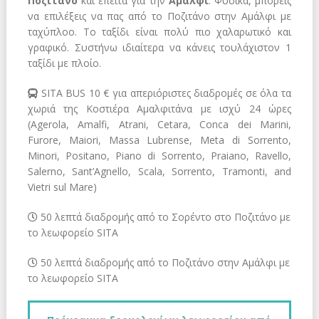
Ποζιτάνο
και έπειτα για την
Αμάλφι
. Φυσικά, μπορείς
να επιλέξεις να πας από το Ποζιτάνο στην Αμάλφι με
ταχύπλοο. Το
ταξίδι είναι πολύ πιο χαλαρωτικό και
γραφικό.
Συστήνω ιδιαίτερα να κάνεις τουλάχιστον 1
ταξίδι με πλοίο.
SITA BUS 10 € για απεριόριστες διαδρομές σε όλα τα
χωριά της Κοστιέρα Αμαλφιτάνα με ισχύ 24 ώρες
(Agerola, Amalfi, Atrani, Cetara, Conca dei Marini,
Furore, Maiori, Massa Lubrense, Meta di Sorrento,
Minori, Positano, Piano di Sorrento, Praiano, Ravello,
Salerno, Sant’Agnello, Scala, Sorrento, Tramonti, and
Vietri sul Mare)
50 λεπτά διαδρομής από το Σορέντο στο Ποζιτάνο με
το λεωφορείο SITA
50 λεπτά διαδρομής από το Ποζιτάνο στην Αμάλφι με
το λεωφορείο SITA