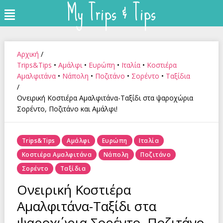
My Trips & Tips
Skip
Menu
to
content
Αρχική
/
Trips&Tips
•
Αμάλφι
•
Ευρώπη
•
Ιταλία
•
Κοστιέρα
Αμαλφιτάνα
•
Νάπολη
•
Ποζιτάνο
•
Σορέντο
•
Ταξίδια
/
Ονειρική Κοστιέρα Αμαλφιτάνα-Ταξίδι στα ψαροχώρια
Σορέντο, Ποζιτάνο και Αμάλφι!
Posted
Trips&Tips
Αμάλφι
Ευρώπη
Ιταλία
In
Κοστιέρα Αμαλφιτάνα
Νάπολη
Ποζιτάνο
Σορέντο
Ταξίδια
Ονειρική Κοστιέρα
Αμαλφιτάνα-Ταξίδι στα
ψαροχώρια Σορέντο, Ποζιτάνο