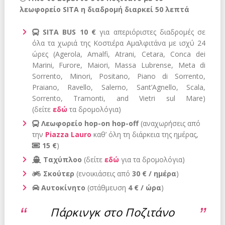
λεωφορείο SITA η διαδρομή διαρκεί 50 λεπτά
SITA BUS 10 €
για απεριόριστες διαδρομές σε
όλα τα χωριά της Κοστιέρα Αμαλφιτάνα με ισχύ 24
ώρες (Agerola, Amalfi, Atrani, Cetara, Conca dei
Marini, Furore, Maiori, Massa Lubrense, Meta di
Sorrento, Minori, Positano, Piano di Sorrento,
Praiano, Ravello, Salerno, Sant’Agnello, Scala,
Sorrento, Tramonti, and Vietri sul Mare)
(δείτε
εδώ
τα δρομολόγια)
Λεωφορείο
hop-on hop-off
(αναχωρήσεις από
την
Piazza Lauro
καθ’ όλη τη διάρκεια της ημέρας,
15 €
)
Ταχύπλοο
(δείτε
εδώ
για τα δρομολόγια)
Σκούτερ
(ενοικιάσεις από
30 € / ημέρα
)
Αυτοκίνητο
(στάθμευση
4 € / ώρα
)
Πάρκινγκ στο Ποζιτάνο