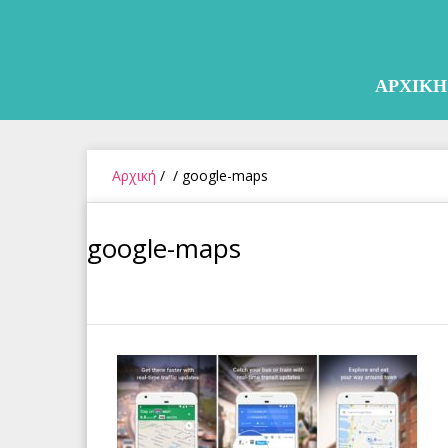
Skip
to
content
ΑΡΧΙΚΗ
Αρχική
/
/
google-maps
google-maps