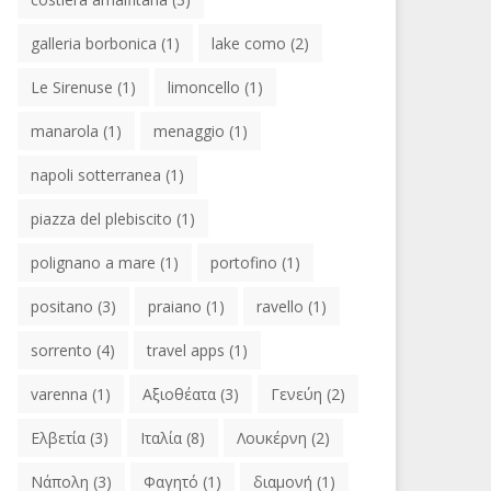
galleria borbonica
(1)
lake como
(2)
Le Sirenuse
(1)
limoncello
(1)
manarola
(1)
menaggio
(1)
napoli sotterranea
(1)
piazza del plebiscito
(1)
polignano a mare
(1)
portofino
(1)
positano
(3)
praiano
(1)
ravello
(1)
sorrento
(4)
travel apps
(1)
varenna
(1)
Αξιοθέατα
(3)
Γενεύη
(2)
Ελβετία
(3)
Ιταλία
(8)
Λουκέρνη
(2)
Νάπολη
(3)
Φαγητό
(1)
διαμονή
(1)