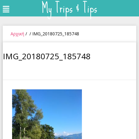
My Trips & Tips
Skip
Menu
to
content
Αρχική
/
/
IMG_20180725_185748
IMG_20180725_185748