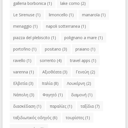
galleria borbonica
(1)
lake como
(2)
Le Sirenuse
(1)
limoncello
(1)
manarola
(1)
menaggio
(1)
napoli sotterranea
(1)
piazza del plebiscito
(1)
polignano a mare
(1)
portofino
(1)
positano
(3)
praiano
(1)
ravello
(1)
sorrento
(4)
travel apps
(1)
varenna
(1)
Αξιοθέατα
(3)
Γενεύη
(2)
Ελβετία
(3)
Ιταλία
(8)
Λουκέρνη
(2)
Νάπολη
(3)
Φαγητό
(1)
διαμονή
(1)
διασκέδαση
(1)
παραλίες
(1)
ταξίδια
(7)
ταξιδιωτικός οδηγός
(6)
τουρίστες
(1)