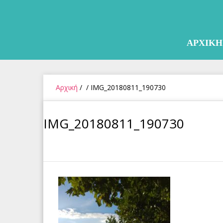
Skip
to
content
ΑΡΧΙΚΗ
Αρχική
/
/
IMG_20180811_190730
IMG_20180811_190730