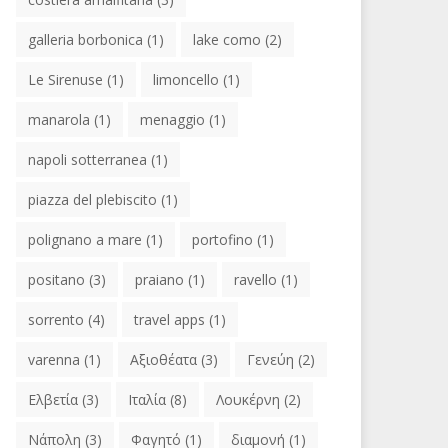
galleria borbonica
(1)
lake como
(2)
Le Sirenuse
(1)
limoncello
(1)
manarola
(1)
menaggio
(1)
napoli sotterranea
(1)
piazza del plebiscito
(1)
polignano a mare
(1)
portofino
(1)
positano
(3)
praiano
(1)
ravello
(1)
sorrento
(4)
travel apps
(1)
varenna
(1)
Αξιοθέατα
(3)
Γενεύη
(2)
Ελβετία
(3)
Ιταλία
(8)
Λουκέρνη
(2)
Νάπολη
(3)
Φαγητό
(1)
διαμονή
(1)