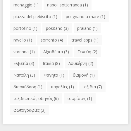
menaggio
(1)
napoli sotterranea
(1)
piazza del plebiscito
(1)
polignano a mare
(1)
portofino
(1)
positano
(3)
praiano
(1)
ravello
(1)
sorrento
(4)
travel apps
(1)
varenna
(1)
Αξιοθέατα
(3)
Γενεύη
(2)
Ελβετία
(3)
Ιταλία
(8)
Λουκέρνη
(2)
Νάπολη
(3)
Φαγητό
(1)
διαμονή
(1)
διασκέδαση
(1)
παραλίες
(1)
ταξίδια
(7)
ταξιδιωτικός οδηγός
(6)
τουρίστες
(1)
φωτογραφίες
(3)