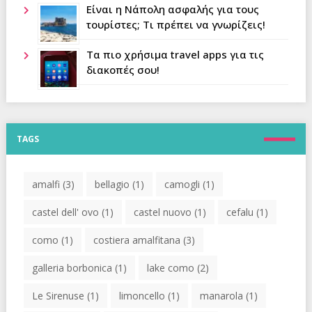
Είναι η Νάπολη ασφαλής για τους
τουρίστες; Τι πρέπει να γνωρίζεις!
Τα πιο χρήσιμα travel apps για τις
διακοπές σου!
TAGS
amalfi
(3)
bellagio
(1)
camogli
(1)
castel dell' ovo
(1)
castel nuovo
(1)
cefalu
(1)
como
(1)
costiera amalfitana
(3)
galleria borbonica
(1)
lake como
(2)
Le Sirenuse
(1)
limoncello
(1)
manarola
(1)