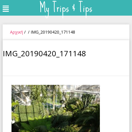
My Trips & Tips
Skip
Menu
to
content
Αρχική
/
/
IMG_20190420_171148
IMG_20190420_171148