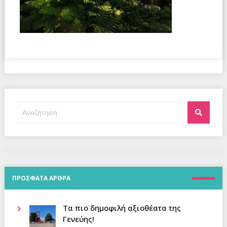
Αναζήτηση
Αναζήτ
για:
ΠΡΟΣΦΑΤΑ ΑΡΘΡΑ
Τα πιο δημοφιλή αξιοθέατα της
Γενεύης!