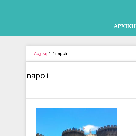
Skip
to
content
ΑΡΧΙΚΗ
Αρχική
/
/
napoli
napoli