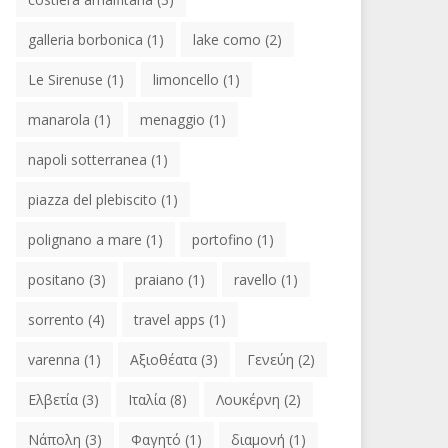
galleria borbonica
(1)
lake como
(2)
Le Sirenuse
(1)
limoncello
(1)
manarola
(1)
menaggio
(1)
napoli sotterranea
(1)
piazza del plebiscito
(1)
polignano a mare
(1)
portofino
(1)
positano
(3)
praiano
(1)
ravello
(1)
sorrento
(4)
travel apps
(1)
varenna
(1)
Αξιοθέατα
(3)
Γενεύη
(2)
Ελβετία
(3)
Ιταλία
(8)
Λουκέρνη
(2)
Νάπολη
(3)
Φαγητό
(1)
διαμονή
(1)