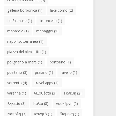
galleria borbonica
(1)
lake como
(2)
Le Sirenuse
(1)
limoncello
(1)
manarola
(1)
menaggio
(1)
napoli sotterranea
(1)
piazza del plebiscito
(1)
polignano a mare
(1)
portofino
(1)
positano
(3)
praiano
(1)
ravello
(1)
sorrento
(4)
travel apps
(1)
varenna
(1)
Αξιοθέατα
(3)
Γενεύη
(2)
Ελβετία
(3)
Ιταλία
(8)
Λουκέρνη
(2)
Νάπολη
(3)
Φαγητό
(1)
διαμονή
(1)